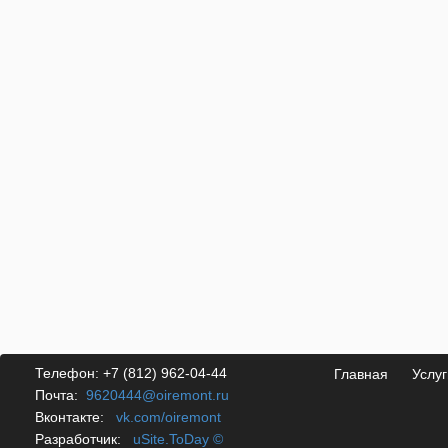
Телефон:
+7 (812) 962-04-44
Главная
Услуг
Почта:
9620444@oiremont.ru
Вконтакте:
vk.com/oiremont
Разработчик:
uSite.ToDay ©