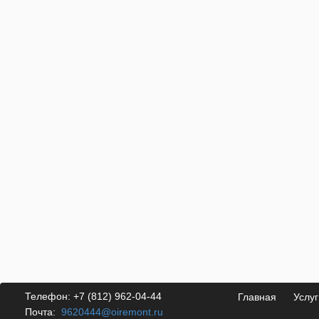
Телефон:
+7 (812) 962-04-44
Главная
Услуг
Почта:
9620444@oiremont.ru