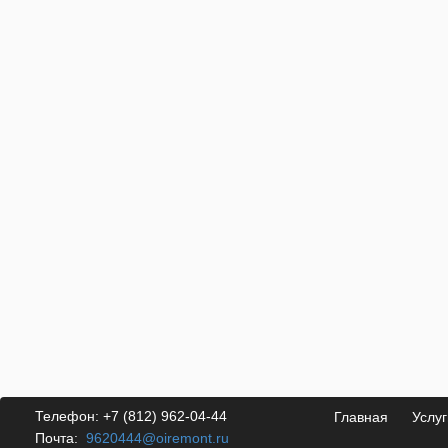
Телефон:
+7 (812) 962-04-44
Главная
Услуг
Почта:
9620444@oiremont.ru