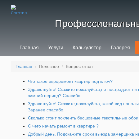
Профессиональны
Главная
Услуги
Калькулятор
Галерея
Главная
Полезное
Вопрос-ответ
Что такое евроремонт квартир под ключ?
Здравствуйте! Скажите пожалуйста,не пострадает ли 
зимний период? Спасибо
Здравствуйте! Скажите,пожалуйста, какой вид наполь
Заранее спасибо.
Сколько стоит поклеить бесшовные текстильные обои
С чего начать ремонт в квартире ?
Добрый день. Подскажите сроки выезда замерщика н